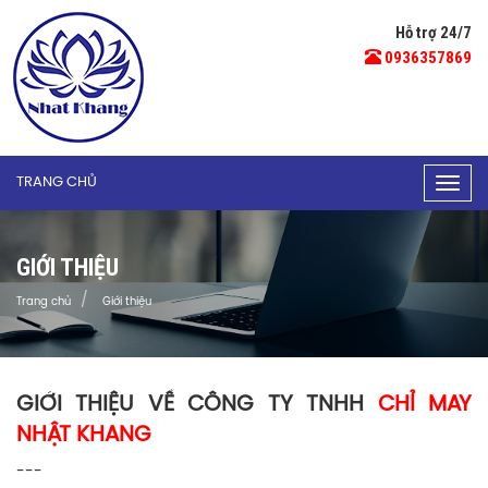
Hỗ trợ 24/7
0936357869
TRANG CHỦ
Togg
navig
GIỚI THIỆU
Trang chủ
Giới thiệu
GIỚI THIỆU VỀ CÔNG TY TNHH
CHỈ MAY
NHẬT KHANG
---