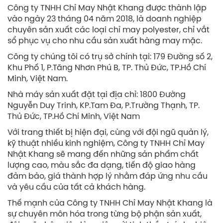
Công ty TNHH Chỉ May Nhật Khang được thành lập
vào ngày 23 tháng 04 năm 2018, là doanh nghiệp
chuyên sản xuất các loại chỉ may polyester, chỉ vắt
sổ phục vụ cho nhu cầu sản xuất hàng may mặc.
Công ty chúng tôi có trụ sở chính tại: 179 Đường số 2,
Khu Phố 1, P.Tăng Nhơn Phú B, TP. Thủ Đức, TP.Hồ Chí
Minh, Việt Nam.
Nhà máy sản xuất đặt tại địa chỉ: 1800 Đường
Nguyễn Duy Trinh, KP.Tam Đa, P.Trường Thạnh, TP.
Thủ Đức, TP.Hồ Chí Minh, Việt Nam
Với trang thiết bị hiện đại, cùng với đội ngũ quản lý,
kỹ thuật nhiều kinh nghiệm, Công ty TNHH Chỉ May
Nhật Khang sẽ mang đến những sản phẩm chất
lượng cao, màu sắc đa dạng, tiến độ giao hàng
đảm bảo, giá thành hợp lý nhằm đáp ứng nhu cầu
và yêu cầu của tất cả khách hàng.
Thế mạnh của Công ty TNHH Chỉ May Nhật Khang là
sự chuyên môn hóa trong từng bộ phận sản xuất,