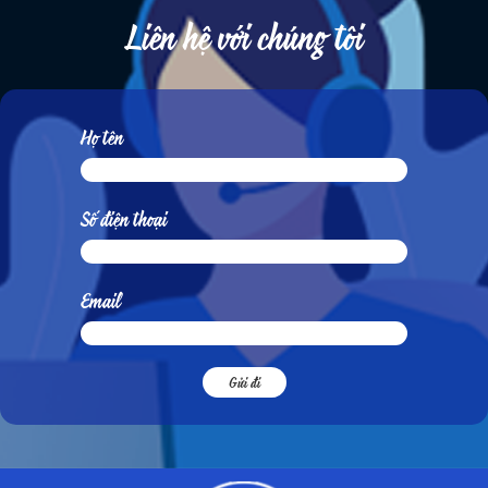
Liên hệ với chúng tôi
Họ tên
Số điện thoại
Email
Gửi đi