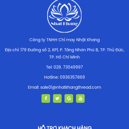
Công ty TNHH Chỉ may Nhật Khang
Địa chỉ: 179 Đường số 2, KP1, P. Tăng Nhơn Phú B, TP. Thủ Đức,
TP. Hồ Chí Minh
Tel: 028. 73049997
Hotline: 0936357869
Email: sale01@nhatkhangthread.com
HỖ TRỢ KHÁCH HÀNG