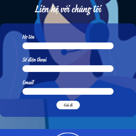
Liên hệ với chúng tôi
Họ tên
Số điện thoại
Email
Gửi đi